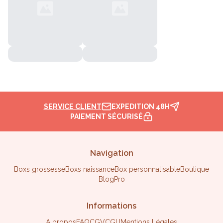
SERVICE CLIENT
EXPEDITION 48H
PAIEMENT SÉCURISÉ
Navigation
Boxs grossesse
Boxs naissance
Box personnalisable
Boutique
Blog
Pro
Informations
A propos
FAQ
CGV
CGU
Mentions Légales